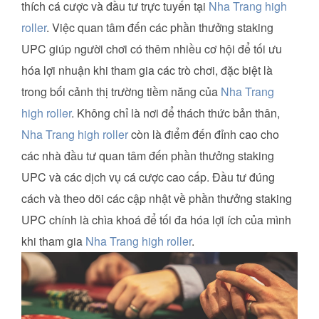
thích cá cược và đầu tư trực tuyến tại
Nha Trang high
roller
. Việc quan tâm đến các phần thưởng staking
UPC giúp người chơi có thêm nhiều cơ hội để tối ưu
hóa lợi nhuận khi tham gia các trò chơi, đặc biệt là
trong bối cảnh thị trường tiềm năng của
Nha Trang
high roller
. Không chỉ là nơi để thách thức bản thân,
Nha Trang high roller
còn là điểm đến đỉnh cao cho
các nhà đầu tư quan tâm đến phần thưởng staking
UPC và các dịch vụ cá cược cao cấp. Đầu tư đúng
cách và theo dõi các cập nhật về phần thưởng staking
UPC chính là chìa khoá để tối đa hóa lợi ích của mình
khi tham gia
Nha Trang high roller
.