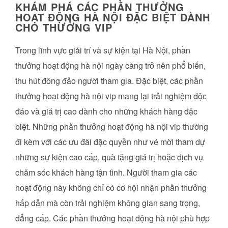
KHÁM PHÁ CÁC PHẦN THƯỞNG
HOẠT ĐỘNG HÀ NỘI ĐẶC BIỆT DÀNH
CHO THƯỞNG VIP
Trong lĩnh vực giải trí và sự kiện tại Hà Nội, phần
thưởng hoạt động hà nội ngày càng trở nên phổ biến,
thu hút đông đảo người tham gia. Đặc biệt, các phần
thưởng hoạt động hà nội vip mang lại trải nghiệm độc
đáo và giá trị cao dành cho những khách hàng đặc
biệt. Những phần thưởng hoạt động hà nội vip thường
đi kèm với các ưu đãi đặc quyền như vé mời tham dự
những sự kiện cao cấp, quà tặng giá trị hoặc dịch vụ
chăm sóc khách hàng tận tình. Người tham gia các
hoạt động này không chỉ có cơ hội nhận phần thưởng
hấp dẫn mà còn trải nghiệm không gian sang trọng,
đẳng cấp. Các phần thưởng hoạt động hà nội phù hợp