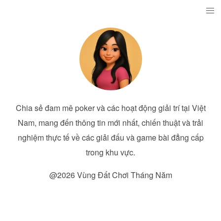
Chia sẻ đam mê poker và các hoạt động giải trí tại Việt
Nam, mang đến thông tin mới nhất, chiến thuật và trải
nghiệm thực tế về các giải đấu và game bài đẳng cấp
trong khu vực.
@2026 Vùng Đất Chơi Tháng Năm