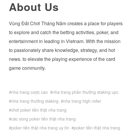
About Us
Vùng Đất Chơi Tháng Năm creates a place for players
to explore and catch the betting activities, poker, and
entertainment in leading in Vietnam. With the mission
to passionately share knowledge, strategy, and hot
news. to elevate the playing experience of the card
game community.
nha trang cược cao
nha trang phần thưởng staking upc
nha trang thưởng staking
nha trang high roller
chơi poker tiền thật nha trang
các sòng poker tiền thật nha trang
poker tiền thật nha trang uy tín
poker tiền thật nha trang