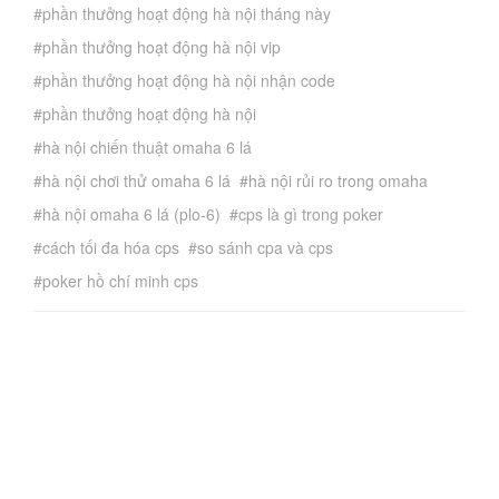
phần thưởng hoạt động hà nội tháng này
phần thưởng hoạt động hà nội vip
phần thưởng hoạt động hà nội nhận code
phần thưởng hoạt động hà nội
hà nội chiến thuật omaha 6 lá
hà nội chơi thử omaha 6 lá
hà nội rủi ro trong omaha
hà nội omaha 6 lá (plo-6)
cps là gì trong poker
cách tối đa hóa cps
so sánh cpa và cps
poker hồ chí minh cps