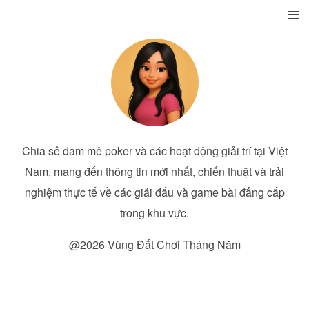
Chia sẻ đam mê poker và các hoạt động giải trí tại Việt
Nam, mang đến thông tin mới nhất, chiến thuật và trải
nghiệm thực tế về các giải đấu và game bài đẳng cấp
trong khu vực.
@2026 Vùng Đất Chơi Tháng Năm